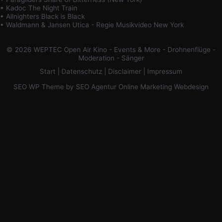
• Kadoc The Night Train
• Allnighters Black is Black
• Waldmann & Jansen Utica - Regie Musikvideo New York
© 2026 WEPTEC Open Air Kino - Events & More - Drohnenflüge -
Moderation - Sänger
Start
|
Datenschutz
|
Disclaimer
|
Impressum
SEO WP Theme
by
SEO Agentur Online Marketing Webdesign
Scroll
to
Top