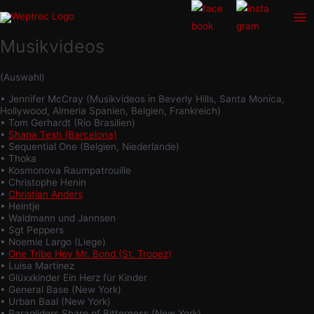
Zum
-
Inhalt
Ma
springen
Musikvideos
Me
(Auswahl)
• Jennifer McCray (Musikvideos in Beverly Hills, Santa Monica,
Hollywood, Almeria Spanien, Belgien, Frankreich)
• Tom Gerhardt (Rio Brasilien)
•
Shana Tesh (Barcelona)
• Sequential One (Belgien, Niederlande)
• Thoka
• Kosmonova Raumpatrouille
• Christophe Henin
•
Christian Anders
• Heintje
• Waldmann und Jannsen
• Sgt Peppers
• Noemie Largo (Liege)
•
One Tribe Hey Mr. Bond (St. Tropez)
• Luisa Martinez
• Glüxxkinder Ein Herz für Kinder
• General Base (New York)
• Urban Baal (New York)
• Paragliders Share of Bitterness (New York)