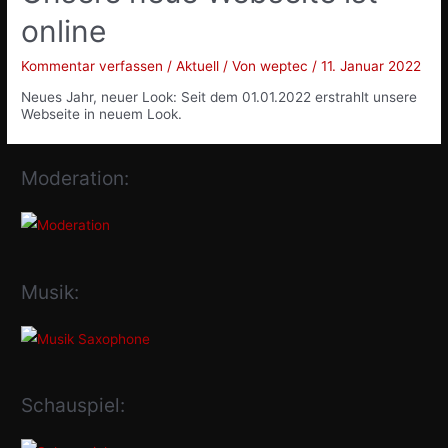
online
Kommentar verfassen
/
Aktuell
/ Von
weptec
/
11. Januar 2022
Neues Jahr, neuer Look: Seit dem 01.01.2022 erstrahlt unsere
Webseite in neuem Look.
Moderation:
Musik:
Schauspiel: