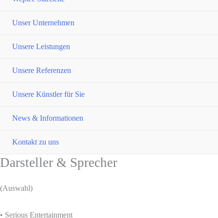
Unser Unternehmen
Unsere Leistungen
Unsere Referenzen
Men
umsch
Unsere Künstler für Sie
Men
umsch
News & Informationen
Men
umsch
Kontakt zu uns
Darsteller & Sprecher
(Auswahl)
• Serious Entertainment