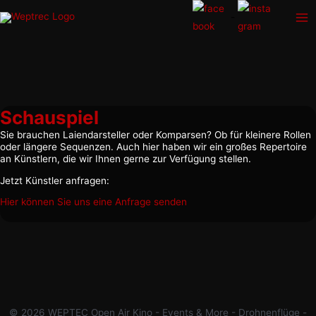
Zum
-
Inhalt
Ma
springen
Me
Schauspiel
Sie brauchen Laiendarsteller oder Komparsen? Ob für kleinere Rollen
oder längere Sequenzen. Auch hier haben wir ein großes Repertoire
an Künstlern, die wir Ihnen gerne zur Verfügung stellen.
Jetzt Künstler anfragen:
Hier können Sie uns eine Anfrage senden
© 2026 WEPTEC Open Air Kino - Events & More - Drohnenflüge -